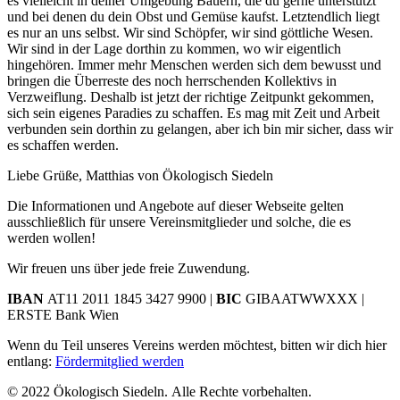
es vielleicht in deiner Umgebung Bauern, die du gerne unterstützt
und bei denen du dein Obst und Gemüse kaufst. Letztendlich liegt
es nur an uns selbst. Wir sind Schöpfer, wir sind göttliche Wesen.
Wir sind in der Lage dorthin zu kommen, wo wir eigentlich
hingehören. Immer mehr Menschen werden sich dem bewusst und
bringen die Überreste des noch herrschenden Kollektivs in
Verzweiflung. Deshalb ist jetzt der richtige Zeitpunkt gekommen,
sich sein eigenes Paradies zu schaffen. Es mag mit Zeit und Arbeit
verbunden sein dorthin zu gelangen, aber ich bin mir sicher, dass wir
es schaffen werden.
Liebe Grüße, Matthias von Ökologisch Siedeln
Die Informationen und Angebote auf dieser Webseite gelten
ausschließlich für unsere Vereinsmitglieder und solche, die es
werden wollen!
Wir freuen uns über jede freie Zuwendung.
IBAN
AT11 2011 1845 3427 9900 |
BIC
GIBAATWWXXX |
ERSTE Bank Wien
Wenn du Teil unseres Vereins werden möchtest, bitten wir dich hier
entlang:
Fördermitglied werden
© 2022 Ökologisch Siedeln.
Alle Rechte vorbehalten.