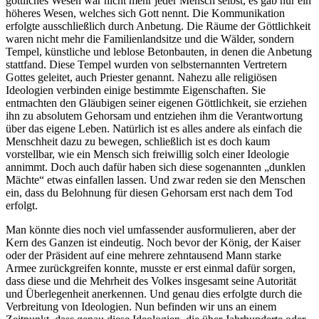
göttliches Wesen war nicht mehr jeder Mensch selbst, es gab nur ein
höheres Wesen, welches sich Gott nennt. Die Kommunikation
erfolgte ausschließlich durch Anbetung. Die Räume der Göttlichkeit
waren nicht mehr die Familienlandsitze und die Wälder, sondern
Tempel, künstliche und leblose Betonbauten, in denen die Anbetung
stattfand. Diese Tempel wurden von selbsternannten Vertretern
Gottes geleitet, auch Priester genannt. Nahezu alle religiösen
Ideologien verbinden einige bestimmte Eigenschaften. Sie
entmachten den Gläubigen seiner eigenen Göttlichkeit, sie erziehen
ihn zu absolutem Gehorsam und entziehen ihm die Verantwortung
über das eigene Leben. Natürlich ist es alles andere als einfach die
Menschheit dazu zu bewegen, schließlich ist es doch kaum
vorstellbar, wie ein Mensch sich freiwillig solch einer Ideologie
annimmt. Doch auch dafür haben sich diese sogenannten „dunklen
Mächte“ etwas einfallen lassen. Und zwar reden sie den Menschen
ein, dass du Belohnung für diesen Gehorsam erst nach dem Tod
erfolgt.
Man könnte dies noch viel umfassender ausformulieren, aber der
Kern des Ganzen ist eindeutig. Noch bevor der König, der Kaiser
oder der Präsident auf eine mehrere zehntausend Mann starke
Armee zurückgreifen konnte, musste er erst einmal dafür sorgen,
dass diese und die Mehrheit des Volkes insgesamt seine Autorität
und Überlegenheit anerkennen. Und genau dies erfolgte durch die
Verbreitung von Ideologien. Nun befinden wir uns an einem