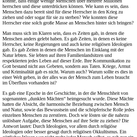
konnte, dass einige wenige Menschen über mehrere Millionen
herrschen und diese unterdrücken können. Wie kann es sein, dass
Menschen dazu bereit sind für diese Herrscher in den Krieg zu
ziehen und oder sogar für sie zu sterben? Wie konnten diese
Herrscher eine solch große Masse an Menschen hinter sich bringen?
Man muss sich im Klaren sein, dass es Zeiten gab, in denen die
Menschen anders gelebt haben. Es gab Zeiten, in denen es keine
Herrscher, keine Regierungen und auch keine religiösen Ideologien
gab. Es gab Zeiten in denen die Menschen im Einklang mit der
Natur lebten. Sie lebten auf ihren Familienlandsitzen und
respektierten jedes Leben auf dieser Erde. Ihre Kommunikation zu
Gott bestand nicht aus Gebeten, sondern aus Taten. Kriege, Armut
und Kriminalität gab es nicht. Warum auch? Warum sollte es dies in
einer Welt geben, in der alles was der Mensch zum Leben braucht
im Überfluss vorhanden ist?
Es gab eine Epoche in der Geschichte, in der die Menschheit von
sogenannten „dunklen Mächten“ heimgesucht wurde. Diese Mächte
hatten die Absicht, die harmonische Beziehung zwischen Mensch
und Natur, sowie das Bewusstsein und die schöpferische Rolle jedes
einzelnen Menschen zu zerstören. Doch wie lösten sie die nahezu
unlösbare Aufgabe, diese Menschen auf ihre Seite zu ziehen? Die
Antwort lautet: Durch Ideologien, vor allem durch religiöse
Ideologien oder besser gesagt durch religiösen Okkultismus. Ein