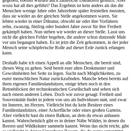
gegeben, ebenso wurden auch zahlreiche Diktatoren gestürzt. Aber
wozu hat all dies geführt? Das Ergebnis ist kein anders als das die
Menschen wenige Jahre oder Jahrzehnte später feststellen mussten,
dass sie wieder an der gleichen Stelle angekommen waren. Sie
lebten wieder in einer Diktatur, obwohl sie oder ihre Vorfahren
zehn, zwanzig, fünfzig oder hundert Jahre zuvor für ihre Freiheit
gekämpft haben. Nun stehen wir wieder an dieser Stelle. Lasst uns
nicht die gleichen Fehler begehen, die andere schon dutzende Male
vor uns begangen haben. Es ist jetzt die Zeit gekommen, in der jeder
Mensch seine schöpferische Rolle auf dieser Erde zurück erlangen
kann.
Deshalb habe ich einen Appell an alle Menschen, die bereit sind,
diesen Weg zu gehen. Seid bereit eure alten Denkmuster und
Gewohnheiten bei Seite zu legen. Sucht nach Möglichkeiten, zu
eurer menschlichen Natur zurückzufinden. Manche leben bereits auf
ihren eigenen Familienlandsitzen, einige leben noch in den
Betonblöcken der technokratischen Gesellschaft und sehen sich
nach einem anderen Leben. Doch wie zuvor gesagt: Freiheit und
Souveränität findet in jedem von uns als Individuum statt, und zwar
im Inneren, im Herzen. Vielleicht bist du kein Besitzer eines
Familienlandsitzes, einer Ackerfläche oder eines großen Gartens.
Aber vielleicht hast du einen Balkon, an dem du etwas anbauen
kannst. Wahrscheinlich gibt es in deiner Nähe Wälder, in denen du
Beeren und Wildkräuter sammeln kannst. Wenn das nicht reicht, gibt