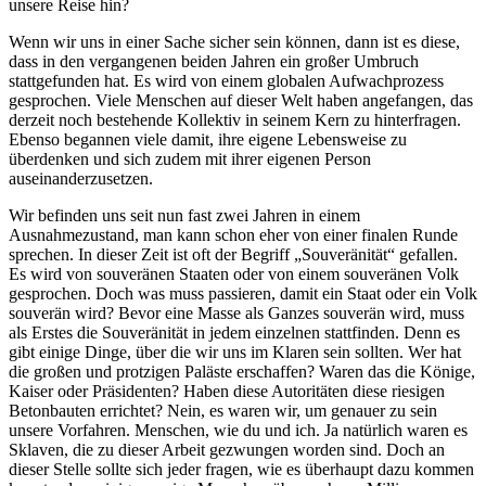
unsere Reise hin?
Wenn wir uns in einer Sache sicher sein können, dann ist es diese,
dass in den vergangenen beiden Jahren ein großer Umbruch
stattgefunden hat. Es wird von einem globalen Aufwachprozess
gesprochen. Viele Menschen auf dieser Welt haben angefangen, das
derzeit noch bestehende Kollektiv in seinem Kern zu hinterfragen.
Ebenso begannen viele damit, ihre eigene Lebensweise zu
überdenken und sich zudem mit ihrer eigenen Person
auseinanderzusetzen.
Wir befinden uns seit nun fast zwei Jahren in einem
Ausnahmezustand, man kann schon eher von einer finalen Runde
sprechen. In dieser Zeit ist oft der Begriff „Souveränität“ gefallen.
Es wird von souveränen Staaten oder von einem souveränen Volk
gesprochen. Doch was muss passieren, damit ein Staat oder ein Volk
souverän wird? Bevor eine Masse als Ganzes souverän wird, muss
als Erstes die Souveränität in jedem einzelnen stattfinden. Denn es
gibt einige Dinge, über die wir uns im Klaren sein sollten. Wer hat
die großen und protzigen Paläste erschaffen? Waren das die Könige,
Kaiser oder Präsidenten? Haben diese Autoritäten diese riesigen
Betonbauten errichtet? Nein, es waren wir, um genauer zu sein
unsere Vorfahren. Menschen, wie du und ich. Ja natürlich waren es
Sklaven, die zu dieser Arbeit gezwungen worden sind. Doch an
dieser Stelle sollte sich jeder fragen, wie es überhaupt dazu kommen