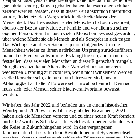
Zeitpunkt, dass genau diese Ideologien, die über Jahrhunderte oder
gar Jahrtausende gefangen gehalten haben, langsam aber sichtbar
zerstört werden. Wissen, dass in dieser Zeit absichtlich unterdrückt
wurde, findet jetzt den Weg zurück in die breite Masse der
Menschheit. Das Bewusstsein vieler Menschen hat sich verändert,
ebenso der Bezug zur Natur, zur Familie und vor allem zu seiner
eigenen Person. Somit ist auch vielen Menschen bewusst geworden,
über welche Macht sie als Mensch und als Schöpfer in sich tragen.
Das Wichtigste an dieser Sache ist jedoch folgendes: Um die
Menschheit wieder zu ihrem natürlichen Ursprung zurückzuführen
braucht es Eigenverantwortung. Es klingt logisch, aber man muss
feststellen, dass es vielen Menschen an dieser Eigenschaft mangelt.
Nur gibt es dazu keine Alternative. Wer wird uns zu unserem
wedischen Ursprung zurückführen, wenn nicht wir selbst? Werden
es die Herrscher sein, die nur daran interessiert sind, uns in
Abhängigkeit zu halten? Es wäre sehr unwahrscheinlich. Demnach
muss sich jeder Mensch seiner Eigenverantwortung bewusst
werden.
Wir haben das Jahr 2022 und befinden uns an einem historischen
Wendepunkt. 2020 war das Jahr des globalen Erwachens, 2021
haben sich die Menschen vernetzt und zu einer neuen Kraft formiert
und 2022 wird das Schicksalsjahr, welches darüber entscheidet, wo
die Reise in Zukunft hingehen wird. In den vergangenen
Jahrtausenden hat es zahlreiche Revolutionen und Systemwechsel