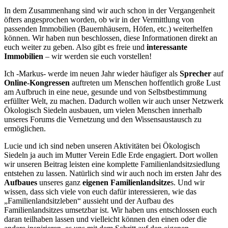
In dem Zusammenhang sind wir auch schon in der Vergangenheit
öfters angesprochen worden, ob wir in der Vermittlung von
passenden Immobilien (Bauernhäusern, Höfen, etc.) weiterhelfen
können. Wir haben nun beschlossen, diese Informationen direkt an
euch weiter zu geben. Also gibt es freie und
interessante
Immobilien
– wir werden sie euch vorstellen!
Ich -Markus- werde im neuen Jahr wieder häufiger als
Sprecher
auf
Online-Kongressen
auftreten um Menschen hoffentlich große Lust
am Aufbruch in eine neue, gesunde und von Selbstbestimmung
erfüllter Welt, zu machen. Dadurch wollen wir auch unser Netzwerk
Ökologisch Siedeln ausbauen, um vielen Menschen innerhalb
unseres Forums die Vernetzung und den Wissensaustausch zu
ermöglichen.
Lucie und ich sind neben unseren Aktivitäten bei Ökologisch
Siedeln ja auch im Mutter Verein Edle Erde engagiert. Dort wollen
wir unseren Beitrag leisten eine komplette Familienlandsitzsiedlung
entstehen zu lassen. Natürlich sind wir auch noch im ersten Jahr des
Aufbaues
unseres ganz
eigenen Familienlandsitze
s. Und wir
wissen, dass sich viele von euch dafür interessieren, wie das
„Familienlandsitzleben“ aussieht und der Aufbau des
Familienlandsitzes umsetzbar ist. Wir haben uns entschlossen euch
daran teilhaben lassen und vielleicht können den einen oder die