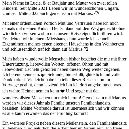
Mein Name ist Lucie, 84er Baujahr und Mutter von zwei tollen
Kindern. Seit Mitte 2021 Leben wir im wunderschönen Ungarn.
Und seit Mitte 2022 auch gemeinsam mit Markus. 🙂
Mit einer ordentlichen Portion Mut und Vertrauen habe ich mich
damals mit meinen Kids in Deutschland auf den Weg gemacht ohne
wirklich zu wissen wohin uns unsere Reise eigentlich führen wird.
Erst lebten wir in einem Mietshaus, dann wurde ich schnell
Eigentümerin meines ersten eigenen Häuschens in den Weinbergen
und schlussendlich traf ich dann auf Markus 🥰
Mich haben wundervolle Menschen bisher begleitet die mir mit ihrer
Unterstützung, liebevollen Worten, offenen Ohren und mit
liebevollem Lächeln geholfen haben diesen Weg weiter zugehen.
Ich bereue keine einzige Sekunde, bin erfüllt, glücklich und voller
Dankbarkeit. Vielleicht habe ich teile dieser Reise schon im
Vorwege geahnt, denn letztendlich bin ich dort angekommen was
ich wahre Heimat nennen kann ❤️ Und sogar mit den
wundervollsten Menschen um mich herum! Gemeinsam mit Markus
werden wir dieses Jahr als Familie unseren Familienlandsitz
beziehen. Meine Vorfreude darauf ist unermesslich und wir können
es alle kaum erwarten das der Frühling kommt!
Ein weiteres Projekt neben diesem Meilenstein, den Familienlandsitz
zu beleben, wird natürlich die Arbeit hier im Verein sein. Ich freue