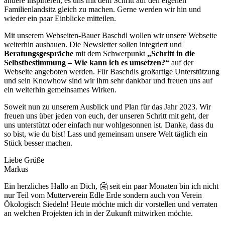
andere inspirieren, es uns mit dem Schritt auf den eigenen
Familienlandsitz gleich zu machen. Gerne werden wir hin und
wieder ein paar Einblicke mitteilen.
Mit unserem Webseiten-Bauer Baschdl wollen wir unsere Webseite
weiterhin ausbauen. Die Newsletter sollen integriert und
Beratungsgespräche
mit dem Schwerpunkt
„Schritt in die
Selbstbestimmung – Wie kann ich es umsetzen?“
auf der
Webseite angeboten werden. Für Baschdls großartige Unterstützung
und sein Knowhow sind wir ihm sehr dankbar und freuen uns auf
ein weiterhin gemeinsames Wirken.
Soweit nun zu unserem Ausblick und Plan für das Jahr 2023. Wir
freuen uns über jeden von euch, der unseren Schritt mit geht, der
uns unterstützt oder einfach nur wohlgesonnen ist. Danke, dass du
so bist, wie du bist! Lass und gemeinsam unsere Welt täglich ein
Stück besser machen.
Liebe Grüße
Markus
Ein herzliches Hallo an Dich, 🤗 seit ein paar Monaten bin ich nicht
nur Teil vom Mutterverein Edle Erde sondern auch von Verein
Ökologisch Siedeln! Heute möchte mich dir vorstellen und verraten
an welchen Projekten ich in der Zukunft mitwirken möchte.