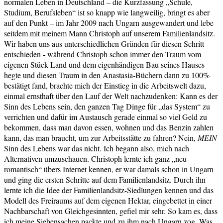
normalen Leben in Deutschland – die Kurzfassung „Schule,
Studium, Berufsleben“ ist so knapp wie langweilig, bringt es aber
auf den Punkt – im Jahr 2009 nach Ungarn ausgewandert und lebe
seitdem mit meinem Mann Christoph auf unserem Familienlandsitz.
Wir haben uns aus unterschiedlichen Gründen für diesen Schritt
entschieden - während Christoph schon immer den Traum vom
eigenen Stück Land und dem eigenhändigen Bau seines Hauses
hegte und diesen Traum in den Anastasia-Büchern dann zu 100%
bestätigt fand, brachte mich der Einstieg in die Arbeitswelt dazu,
einmal ernsthaft über den Lauf der Welt nachzudenken: Kann es der
Sinn des Lebens sein, den ganzen Tag Dinge für „das System“ zu
verrichten und dafür im Austausch gerade einmal so viel Geld zu
bekommen, dass man davon essen, wohnen und das Benzin zahlen
kann, das man braucht, um zur Arbeitsstätte zu fahren? Nein,
MEIN
Sinn des Lebens war das nicht. Ich begann also, mich nach
Alternativen umzuschauen. Christoph lernte ich ganz „neu-
romantisch“ übers Internet kennen, er war damals schon in Ungarn
und ging die ersten Schritte auf dem Familienlandsitz. Durch ihn
lernte ich die Idee der Familienlandsitz-Siedlungen kennen und das
Modell des Freiraums auf dem eigenen Hektar, eingebettet in einer
Nachbarschaft von Gleichgesinnten, gefiel mir sehr. So kam es, dass
ich meine Siebensachen packte und zu ihm nach Ungarn zog. Was