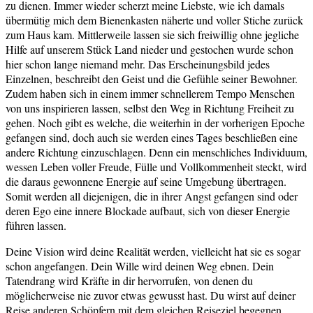
zu dienen. Immer wieder scherzt meine Liebste, wie ich damals
übermütig mich dem Bienenkasten näherte und voller Stiche zurück
zum Haus kam. Mittlerweile lassen sie sich freiwillig ohne jegliche
Hilfe auf unserem Stück Land nieder und gestochen wurde schon
hier schon lange niemand mehr. Das Erscheinungsbild jedes
Einzelnen, beschreibt den Geist und die Gefühle seiner Bewohner.
Zudem haben sich in einem immer schnellerem Tempo Menschen
von uns inspirieren lassen, selbst den Weg in Richtung Freiheit zu
gehen. Noch gibt es welche, die weiterhin in der vorherigen Epoche
gefangen sind, doch auch sie werden eines Tages beschließen eine
andere Richtung einzuschlagen. Denn ein menschliches Individuum,
wessen Leben voller Freude, Fülle und Vollkommenheit steckt, wird
die daraus gewonnene Energie auf seine Umgebung übertragen.
Somit werden all diejenigen, die in ihrer Angst gefangen sind oder
deren Ego eine innere Blockade aufbaut, sich von dieser Energie
führen lassen.
Deine Vision wird deine Realität werden, vielleicht hat sie es sogar
schon angefangen. Dein Wille wird deinen Weg ebnen. Dein
Tatendrang wird Kräfte in dir hervorrufen, von denen du
möglicherweise nie zuvor etwas gewusst hast. Du wirst auf deiner
Reise anderen Schöpfern mit dem gleichen Reiseziel begegnen.