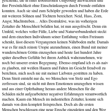
geschenkt, die in einer lebensfrohen Umgebung aufwuchsen und
ihre Persönlichkeit ohne Einschränkungen durch Fremde entfalten
konnten. Auch sie sind zum Schöpfer geworden und haben die Erde
mit weiteren Söhnen und Töchtern bereichert. Neid, Hass, Zorn,
Angst, Machtstreben… Alles Destruktive, was im vorherigen
Zeitalter die Menschheit befallen hat, ist nun ausgelöscht. Denn ein
Umfeld, welches voller Fülle, Liebe und Naturverbundenheit steckt
und dem einzelnen Individuum seiner Entfaltung vollen Freiraum
schenkt, lässt diesem Vergangenen keinen Nährboden mehr. Damals
war es für mich reinste Utopie anzunehmen, einen Bund mit meiner
wunderschönen Göttin einzugehen und heute fast hundert Jahre
später dieselben Gefühle bei ihrem Anblick wahrzunehmen, wie
noch bei unserer ersten Begegnung. Ebenso empfand ich es als naiv
zu glauben, mit weißen Haaren und Falten im Gesicht freudvoll zu
berichten, mich noch nie mit meiner Liebsten gestritten zu haben.
Denn Streit entsteht nur da, wo Menschen von Stolz und Ego
zerfressen sind, sie nicht mit ihren Emotionen umzugehen wissen
und aus einer Opferhaltung heraus andere Menschen für die
Schäden nicht aufgearbeiteter negativer Erfahrungen verantwortlich
machen. Kaum ein Mensch im industriellen Zeitalter, konnte sich
damals von dem komplett freisprechen. Doch als die ersten
Menschen beschlossen eine neue Epoche einzuleiten und den Weg