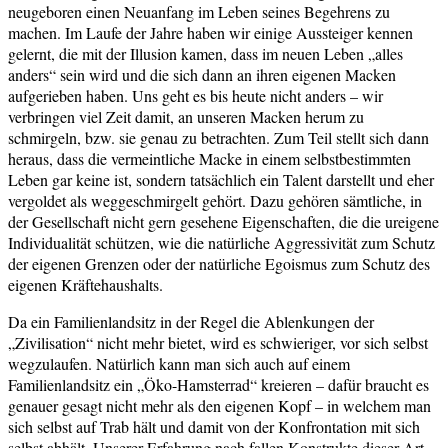
neugeboren einen Neuanfang im Leben seines Begehrens zu
machen. Im Laufe der Jahre haben wir einige Aussteiger kennen
gelernt, die mit der Illusion kamen, dass im neuen Leben „alles
anders“ sein wird und die sich dann an ihren eigenen Macken
aufgerieben haben. Uns geht es bis heute nicht anders – wir
verbringen viel Zeit damit, an unseren Macken herum zu
schmirgeln, bzw. sie genau zu betrachten. Zum Teil stellt sich dann
heraus, dass die vermeintliche Macke in einem selbstbestimmten
Leben gar keine ist, sondern tatsächlich ein Talent darstellt und eher
vergoldet als weggeschmirgelt gehört. Dazu gehören sämtliche, in
der Gesellschaft nicht gern gesehene Eigenschaften, die die ureigene
Individualität schützen, wie die natürliche Aggressivität zum Schutz
der eigenen Grenzen oder der natürliche Egoismus zum Schutz des
eigenen Kräftehaushalts.
Da ein Familienlandsitz in der Regel die Ablenkungen der
„Zivilisation“ nicht mehr bietet, wird es schwieriger, vor sich selbst
wegzulaufen. Natürlich kann man sich auch auf einem
Familienlandsitz ein „Öko-Hamsterrad“ kreieren – dafür braucht es
genauer gesagt nicht mehr als den eigenen Kopf – in welchem man
sich selbst auf Trab hält und damit von der Konfrontation mit sich
selbst abhält. Unserer Erfahrung nach fallen Konstrukte dieser Art