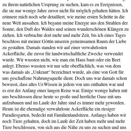
zu ihrem natürlichen Ursprung zu suchen, kam es zu Ereignissen,
die sie nur wenige Jahre zuvor nicht für möglich gehalten hätten. Ich
erinnere mich noch sehr detailliert, wie meine ersten Schritte in die
neue Welt aussahen. Ich begann meine Energie aus den Strahlen der
Sonne, den Duft des Waldes und seinen wunderschönen Klängen zu
ziehen. Ich verbrachte dort mehr und mehr Zeit, bis ich eines Tages
beschloss mit meiner Göttin unseren gemeinsamen Raum der Liebe
zu gestalten. Damals standen wir auf einer verwahrlosten
Ackerfläche, die zuvor für landwirtschaftliche Zwecke verwendet
wurde. Wir wussten nicht, wie man ein Haus baut oder ein Beet
anlegt. Ebenso wussten wir nur sehr oberflächlich, was von dem
was damals als „Unkraut“ bezeichnet wurde, als eine von Gott für
uns geschaffene Nahrungsquelle dient. Doch uns war damals schon
bewusst, dass alles Ur-Wissen in jedem von uns enthalten war und
es erst der Anfang einer langen Reise war. Einige wenige haben mit
uns beschlossen diese heute so große und herrliche Oase mit uns
aufzubauen und im Laufe der Jahre sind es immer mehr geworden.
Heute ist die ehemalige verwahrloste Ackerfläche ein riesiger
Paradiesgarten, bedeckt mit Familienlandsitzen. Anfangs haben wir
noch Tiere gehalten, doch im Laufe der Zeit haben mehr und mehr
Tiere beschlossen, von sich aus die Nähe zu uns zu suchen und uns