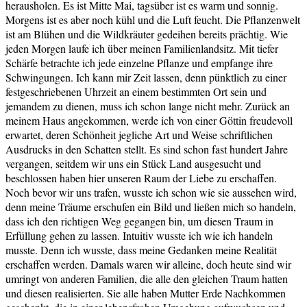
herausholen. Es ist Mitte Mai, tagsüber ist es warm und sonnig.
Morgens ist es aber noch kühl und die Luft feucht. Die Pflanzenwelt
ist am Blühen und die Wildkräuter gedeihen bereits prächtig. Wie
jeden Morgen laufe ich über meinen Familienlandsitz. Mit tiefer
Schärfe betrachte ich jede einzelne Pflanze und empfange ihre
Schwingungen. Ich kann mir Zeit lassen, denn pünktlich zu einer
festgeschriebenen Uhrzeit an einem bestimmten Ort sein und
jemandem zu dienen, muss ich schon lange nicht mehr. Zurück an
meinem Haus angekommen, werde ich von einer Göttin freudevoll
erwartet, deren Schönheit jegliche Art und Weise schriftlichen
Ausdrucks in den Schatten stellt. Es sind schon fast hundert Jahre
vergangen, seitdem wir uns ein Stück Land ausgesucht und
beschlossen haben hier unseren Raum der Liebe zu erschaffen.
Noch bevor wir uns trafen, wusste ich schon wie sie aussehen wird,
denn meine Träume erschufen ein Bild und ließen mich so handeln,
dass ich den richtigen Weg gegangen bin, um diesen Traum in
Erfüllung gehen zu lassen. Intuitiv wusste ich wie ich handeln
musste. Denn ich wusste, dass meine Gedanken meine Realität
erschaffen werden. Damals waren wir alleine, doch heute sind wir
umringt von anderen Familien, die alle den gleichen Traum hatten
und diesen realisierten. Sie alle haben Mutter Erde Nachkommen