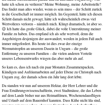
hatte ich schon zu verlieren? Meine Wohnung, meine Arbeitsstelle?
Das findet man alles wieder, wenn es sein muss – der Schritt zurück
in die Gesellschaft ist immer möglich. Im Gegenteil, hätte ich diesen
Schritt damals nicht gewagt, hätte ich wahrscheinlich etwas viel
Wertvolleres verloren – nämlich mich. Klingt dramatisch, ist aber so.
😉 Ich hatte das große Glück, dabei die volle Unterstützung meiner
Familie zu haben. Das empfand ich als sehr wertvoll, denn die
Angehörigen desjenigen der auswandert, werden in jedem Fall auch
immer mitgefordert. Bis heute ist dies zwar der einzige
Wermutstropfen an unserem Dasein in Ungarn – die große
Entfernung zu unseren Familien – die vielen anderen Vorteile
unseres Lebensentwurfes wiegen das aber mehr als auf.
So kam es, dass ich nach ein paar Monaten Zusammenpacken,
Kündigen und Aufräumarbeiten auf jeder Ebene zu Christoph nach
Ungarn zog, der damals schon ein Jahr lang dort lebte.
Da standen wir nun auf unserem Hektar, der Herr Lehrer und die
Frau Ernährungswissenschaftlerin, zwei Stadtmäuse, die das Leben
auf dem Lande bisher nur aus Heimatfilmen, Wochenendausflügen
und Urlaub auf dem Bauernhof kannten. Dass Kühe nicht lila sind,