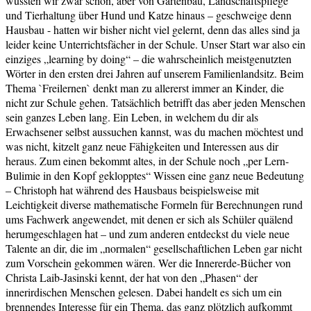
wussten wir zwar schon, aber von Gartenbau, Landschaftspflege
und Tierhaltung über Hund und Katze hinaus – geschweige denn
Hausbau - hatten wir bisher nicht viel gelernt, denn das alles sind ja
leider keine Unterrichtsfächer in der Schule. Unser Start war also ein
einziges „learning by doing“ – die wahrscheinlich meistgenutzten
Wörter in den ersten drei Jahren auf unserem Familienlandsitz. Beim
Thema `Freilernen` denkt man zu allererst immer an Kinder, die
nicht zur Schule gehen. Tatsächlich betrifft das aber jeden Menschen
sein ganzes Leben lang. Ein Leben, in welchem du dir als
Erwachsener selbst aussuchen kannst, was du machen möchtest und
was nicht, kitzelt ganz neue Fähigkeiten und Interessen aus dir
heraus. Zum einen bekommt altes, in der Schule noch „per Lern-
Bulimie in den Kopf geklopptes“ Wissen eine ganz neue Bedeutung
– Christoph hat während des Hausbaus beispielsweise mit
Leichtigkeit diverse mathematische Formeln für Berechnungen rund
ums Fachwerk angewendet, mit denen er sich als Schüler quälend
herumgeschlagen hat – und zum anderen entdeckst du viele neue
Talente an dir, die im „normalen“ gesellschaftlichen Leben gar nicht
zum Vorschein gekommen wären. Wer die Innererde-Bücher von
Christa Laib-Jasinski kennt, der hat von den „Phasen“ der
innerirdischen Menschen gelesen. Dabei handelt es sich um ein
brennendes Interesse für ein Thema, das ganz plötzlich aufkommt