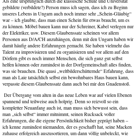
Als eine ursprünglich durch die klassische Schule und Universität
gebildete (verbildete?) Person muss ich sagen, dass ich zu Beginn
unseres Lebens in Ungarn auch noch immer sehr „Schein-Gläubig“
war – ich glaubte, dass man einen Schein für etwas braucht, um es
zu können. Möbel bauen kann nur der Schreiner, Kabel verlegen nur
der Elektriker, usw. Diesem Glaubenssatz scheinen vor allem
Personen aus D/A/CH anzuhängen, denn mit den Ungarn haben wir
damit häufig andere Erfahrungen gemacht. Sie haben vielmehr das
Talent zu improvisieren und zu organisieren und vor allem auf den
Dörfern gibt es noch immer Menschen, die sich ganz gut selbst
helfen können oder zumindest in der Dorfgemeinschaft alles finden,
was sie brauchen. Die quasi „weltbilderschütternde“ Erfahrung, dass
man als Laie tatsächlich selbst ein bewohnbares Haus bauen kann,
verpasste diesem Glaubenssatz dann auch bei mir den Gnadenstoß.
Der Übergang vom alten in das neue Leben war auf vielen Ebenen
spannend und teilweise auch holprig. Denn so reizvoll so ein
kompletter Neuanfang auch ist, man muss sich bewusst sein, dass
man „sich selbst“ immer mitnimmt, seinen Rucksack voller
Erfahrungen, die die eigene Persönlichkeit bisher geprägt haben –
ich kenne zumindest niemanden, der es geschafft hat, seine Macken
zuhause erfolgreich auszusortieren, um dann völlig unbeleckt, wie