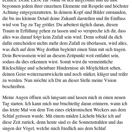
begonnen jedem ihrer einzelnen Elemente mit Respekt und höchster
Achtung entgegenzutreten. In deinem Kopf sind Bilder entstanden,
die bis ins kleinste Detail deine Zukunft darstellen und ihr Einfluss
wird von Tag zu Tag größer. Du arbeitest täglich daran, diesen
Traum in Erfüllung gehen zu lassen und so verspreche ich dir, dass
alles was darauf folgt kein Zufall sein wird. Denn sobald du dich
dafür entscheidest nichts mehr dem Zufall zu überlassen, wird alles,
was dich auf dem Weg dorthin begleitet einen Sinn mit sich tragen.
Dein Bewusstsein wird an diesem Zeitpunkt weit entfaltet sein,
sodass du dies erkennen wirst. Somit wirst du vermeintliche
Rückschläge und scheinbare Hindernisse als Möglichkeit sehen,
deinen Geist weiterzuentwickeln und noch stärker, klüger und reifer
zu werden. Nun möchte ich Dir an dieser Stelle meine Vision
beschreiben.
Meine Augen öffnen sich langsam und lassen mich in einen neuen
Tag starten. Ich kann mich nur bruchteilig daran erinnern, wann ich
das letzte Mal von dem Ton eines elektronischen Weckers aus dem
Schlaf gerissen wurde. Mit einem müden Lächeln blicke ich auf
diese Zeit zurück, denn heute sind es die Sonnenstrahlen und das
singen der Vögel, welche mich friedlich aus dem Schlaf