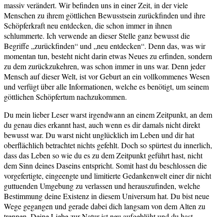
massiv verändert. Wir befinden uns in einer Zeit, in der viele
Menschen zu ihrem göttlichen Bewusstsein zurückfinden und ihre
Schöpferkraft neu entdecken, die schon immer in ihnen
schlummerte. Ich verwende an dieser Stelle ganz bewusst die
Begriffe „zurückfinden“ und „neu entdecken“. Denn das, was wir
momentan tun, besteht nicht darin etwas Neues zu erfinden, sondern
zu dem zurückzukehren, was schon immer in uns war. Denn jeder
Mensch auf dieser Welt, ist vor Geburt an ein vollkommenes Wesen
und verfügt über alle Informationen, welche es benötigt, um seinem
göttlichen Schöpfertum nachzukommen.
Du mein lieber Leser warst irgendwann an einem Zeitpunkt, an dem
du genau dies erkannt hast, auch wenn es dir damals nicht direkt
bewusst war. Du warst nicht unglücklich im Leben und dir hat
oberflächlich betrachtet nichts gefehlt. Doch so spürtest du innerlich,
dass das Leben so wie du es zu dem Zeitpunkt geführt hast, nicht
dem Sinn deines Daseins entspricht. Somit hast du beschlossen die
vorgefertigte, eingeengte und limitierte Gedankenwelt einer dir nicht
guttuenden Umgebung zu verlassen und herauszufinden, welche
Bestimmung deine Existenz in diesem Universum hat. Du bist neue
Wege gegangen und gerade dabei dich langsam von dem Alten zu
trennen. Deine Liebe zur Natur ist neu aufgeblüht und du hast