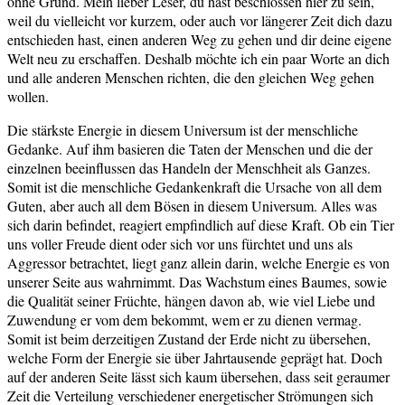
ohne Grund. Mein lieber Leser, du hast beschlossen hier zu sein,
weil du vielleicht vor kurzem, oder auch vor längerer Zeit dich dazu
entschieden hast, einen anderen Weg zu gehen und dir deine eigene
Welt neu zu erschaffen. Deshalb möchte ich ein paar Worte an dich
und alle anderen Menschen richten, die den gleichen Weg gehen
wollen.
Die stärkste Energie in diesem Universum ist der menschliche
Gedanke. Auf ihm basieren die Taten der Menschen und die der
einzelnen beeinflussen das Handeln der Menschheit als Ganzes.
Somit ist die menschliche Gedankenkraft die Ursache von all dem
Guten, aber auch all dem Bösen in diesem Universum. Alles was
sich darin befindet, reagiert empfindlich auf diese Kraft. Ob ein Tier
uns voller Freude dient oder sich vor uns fürchtet und uns als
Aggressor betrachtet, liegt ganz allein darin, welche Energie es von
unserer Seite aus wahrnimmt. Das Wachstum eines Baumes, sowie
die Qualität seiner Früchte, hängen davon ab, wie viel Liebe und
Zuwendung er vom dem bekommt, wem er zu dienen vermag.
Somit ist beim derzeitigen Zustand der Erde nicht zu übersehen,
welche Form der Energie sie über Jahrtausende geprägt hat. Doch
auf der anderen Seite lässt sich kaum übersehen, dass seit geraumer
Zeit die Verteilung verschiedener energetischer Strömungen sich